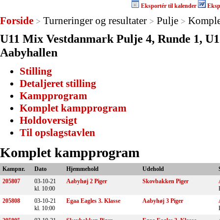
Eksportér til kalender
Eksp
Forside
Turneringer og resultater
Pulje
Komple
>
>
>
U11 Mix Vestdanmark Pulje 4, Runde 1, U1
Aabyhallen
Stilling
Detaljeret stilling
Kampprogram
Komplet kampprogram
Holdoversigt
Til opslagstavlen
Komplet kampprogram
Kampnr.
Dato
Hjemmehold
Udehold
205807
03-10-21
Aabyhøj 2 Piger
Skovbakken Piger
kl. 10:00
205808
03-10-21
Egaa Eagles 3. Klasse
Aabyhøj 3 Piger
kl. 10:00