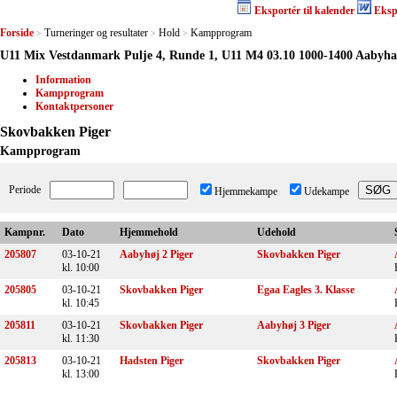
Eksportér til kalender
Eksp
Forside
Turneringer og resultater
Hold
Kampprogram
>
>
>
U11 Mix Vestdanmark Pulje 4, Runde 1, U11 M4 03.10 1000-1400 Aabyha
Information
Kampprogram
Kontaktpersoner
Skovbakken Piger
Kampprogram
Periode
Hjemmekampe
Udekampe
Kampnr.
Dato
Hjemmehold
Udehold
205807
03-10-21
Aabyhøj 2 Piger
Skovbakken Piger
kl. 10:00
205805
03-10-21
Skovbakken Piger
Egaa Eagles 3. Klasse
kl. 10:45
205811
03-10-21
Skovbakken Piger
Aabyhøj 3 Piger
kl. 11:30
205813
03-10-21
Hadsten Piger
Skovbakken Piger
kl. 13:00