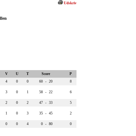
Udskriv
llen
V
U
T
Score
P
4
0
0
60
-
20
8
3
0
1
58
-
22
6
2
0
2
47
-
33
5
1
0
3
35
-
45
2
0
0
4
0
-
80
0