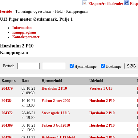
Eksportér til kalender
Eksp
Forside
Turneringer og resultater
Hold
Kampprogram
>
>
>
U13 Piger mester Østdanmark, Pulje 1
Information
Kampprogram
Kontaktpersoner
Hørsholm 2 P10
Kampprogram
Periode
Hjemmekampe
Udekampe
Kampnr.
Dato
Hjemmehold
Udehold
204379
03-10-21
Hørsholm 2 P10
Værløse 1 U13
kl. 09:30
204384
10-10-21
Falcon 2 sort 2009
Hørsholm 2 P10
kl. 13:00
204372
28-10-21
Stevnsgade 1 U13
Hørsholm 2 P10
kl. 19:00
204389
30-10-21
Falcon 3 Gul 2010
Hørsholm 2 P10
kl. 13:30
204394
07-11-21
Hvidovre 1 U13 Hvid
Hørsholm 2 P10