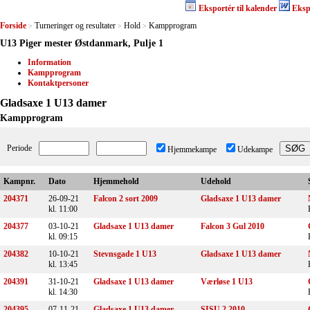
Eksportér til kalender
Eksp
Forside
Turneringer og resultater
Hold
Kampprogram
>
>
>
U13 Piger mester Østdanmark, Pulje 1
Information
Kampprogram
Kontaktpersoner
Gladsaxe 1 U13 damer
Kampprogram
Periode
Hjemmekampe
Udekampe
Kampnr.
Dato
Hjemmehold
Udehold
204371
26-09-21
Falcon 2 sort 2009
Gladsaxe 1 U13 damer
kl. 11:00
204377
03-10-21
Gladsaxe 1 U13 damer
Falcon 3 Gul 2010
kl. 09:15
204382
10-10-21
Stevnsgade 1 U13
Gladsaxe 1 U13 damer
kl. 13:45
204391
31-10-21
Gladsaxe 1 U13 damer
Værløse 1 U13
kl. 14:30
204395
07-11-21
Gladsaxe 1 U13 damer
SISU 2 2010