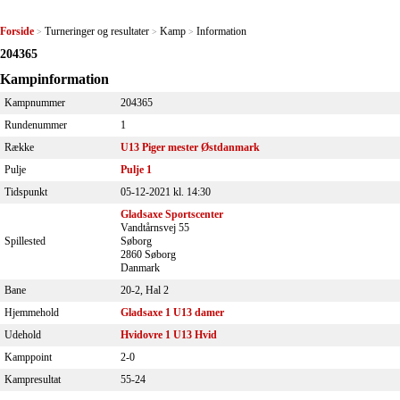
Forside
Turneringer og resultater
Kamp
Information
>
>
>
204365
Kampinformation
Kampnummer
204365
Rundenummer
1
Række
U13 Piger mester Østdanmark
Pulje
Pulje 1
Tidspunkt
05-12-2021 kl. 14:30
Gladsaxe Sportscenter
Vandtårnsvej 55
Spillested
Søborg
2860 Søborg
Danmark
Bane
20-2, Hal 2
Hjemmehold
Gladsaxe 1 U13 damer
Udehold
Hvidovre 1 U13 Hvid
Kamppoint
2-0
Kampresultat
55-24