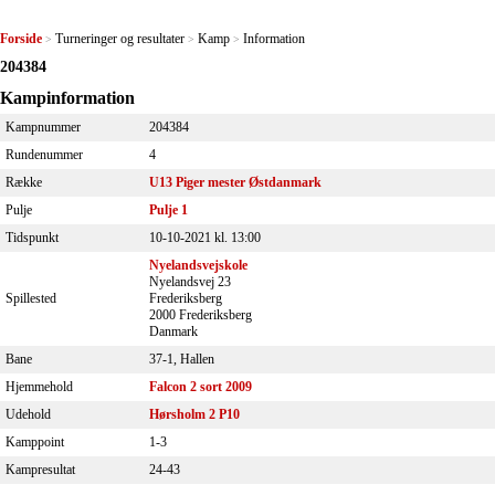
Forside
Turneringer og resultater
Kamp
Information
>
>
>
204384
Kampinformation
Kampnummer
204384
Rundenummer
4
Række
U13 Piger mester Østdanmark
Pulje
Pulje 1
Tidspunkt
10-10-2021 kl. 13:00
Nyelandsvejskole
Nyelandsvej 23
Spillested
Frederiksberg
2000 Frederiksberg
Danmark
Bane
37-1, Hallen
Hjemmehold
Falcon 2 sort 2009
Udehold
Hørsholm 2 P10
Kamppoint
1-3
Kampresultat
24-43