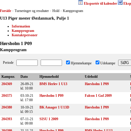
Eksportér til kalender
Eksp
Forside
Turneringer og resultater
Hold
Kampprogram
>
>
>
U13 Piger mester Østdanmark, Pulje 1
Information
Kampprogram
Kontaktpersoner
Hørsholm 1 P09
Kampprogram
Periode
Hjemmekampe
Udekampe
Kampnr.
Dato
Hjemmehold
Udehold
204369
26-09-21
BMS Herlev 1 U13
Hørsholm 1 P09
kl. 10:00
204375
03-10-21
Hørsholm 1 P09
Falcon 1 Gul 2009
kl. 17:00
204380
10-10-21
BK Amager 1 U13D
Hørsholm 1 P09
kl. 09:15
204393
07-11-21
SISU 1 2009
Hørsholm 1 P09
kl. 09:00
204399
21-11-21
Hørsholm 1 P09
BMS Herlev 1 U13