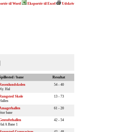
ortér til Word
Eksportér til Excel
Udskriv
Spillested / bane
Resultat
Rosenlundskolen
54 - 40
Ny. Hal
Rungsted Skole
13 - 73
Hallen
Amagerhallen
61 - 20
Stor bane
Gentoftehallen
42 - 54
Hal A Bane 1
Rungsted Gymnasium
42 - 48