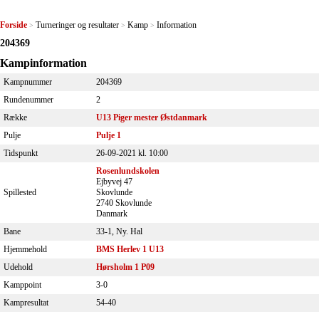
Forside
Turneringer og resultater
Kamp
Information
>
>
>
204369
Kampinformation
Kampnummer
204369
Rundenummer
2
Række
U13 Piger mester Østdanmark
Pulje
Pulje 1
Tidspunkt
26-09-2021 kl. 10:00
Rosenlundskolen
Ejbyvej 47
Spillested
Skovlunde
2740 Skovlunde
Danmark
Bane
33-1, Ny. Hal
Hjemmehold
BMS Herlev 1 U13
Udehold
Hørsholm 1 P09
Kamppoint
3-0
Kampresultat
54-40