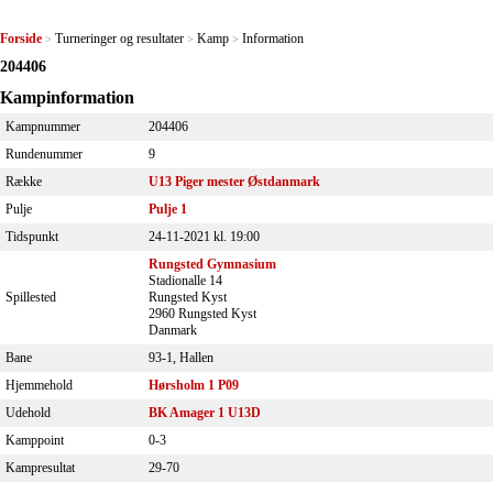
Forside
Turneringer og resultater
Kamp
Information
>
>
>
204406
Kampinformation
Kampnummer
204406
Rundenummer
9
Række
U13 Piger mester Østdanmark
Pulje
Pulje 1
Tidspunkt
24-11-2021 kl. 19:00
Rungsted Gymnasium
Stadionalle 14
Spillested
Rungsted Kyst
2960 Rungsted Kyst
Danmark
Bane
93-1, Hallen
Hjemmehold
Hørsholm 1 P09
Udehold
BK Amager 1 U13D
Kamppoint
0-3
Kampresultat
29-70