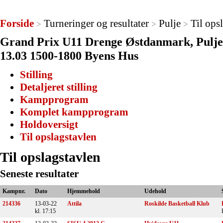
Forside
Turneringer og resultater
Pulje
Til ops
>
>
>
Grand Prix U11 Drenge Østdanmark, Pulje 
13.03 1500-1800 Byens Hus
Stilling
Detaljeret stilling
Kampprogram
Komplet kampprogram
Holdoversigt
Til opslagstavlen
Til opslagstavlen
Seneste resultater
Kampnr.
Dato
Hjemmehold
Udehold
214336
13-03-22
Attila
Roskilde Basketball Klub
kl. 17:15