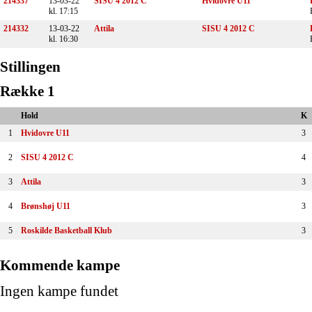
214337
13-03-22
SISU 4 2012 C
Hvidovre U11
kl. 17:15
214332
13-03-22
Attila
SISU 4 2012 C
kl. 16:30
Stillingen
Række 1
Hold
K
1
Hvidovre U11
3
2
SISU 4 2012 C
4
3
Attila
3
4
Brønshøj U11
3
5
Roskilde Basketball Klub
3
Kommende kampe
Ingen kampe fundet