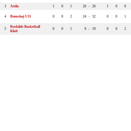
3
Attila
1
0
1
26
-
26
1
0
0
4
Brønshøj U11
0
0
2
24
-
32
0
0
1
Roskilde Basketball
5
0
0
1
9
-
19
0
0
2
Klub