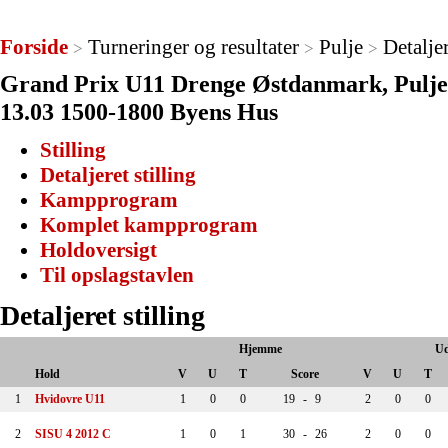
Forside
Turneringer og resultater
Pulje
Detaljer
>
>
>
Grand Prix U11 Drenge Østdanmark, Pulje 
13.03 1500-1800 Byens Hus
Stilling
Detaljeret stilling
Kampprogram
Komplet kampprogram
Holdoversigt
Til opslagstavlen
Detaljeret stilling
Hjemme
U
Hold
V
U
T
Score
V
U
T
1
Hvidovre U11
1
0
0
19
-
9
2
0
0
2
SISU 4 2012 C
1
0
1
30
-
26
2
0
0