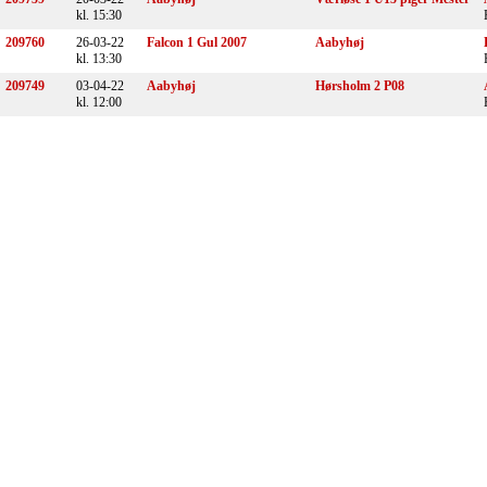
kl. 15:30
209760
26-03-22
Falcon 1 Gul 2007
Aabyhøj
kl. 13:30
209749
03-04-22
Aabyhøj
Hørsholm 2 P08
kl. 12:00