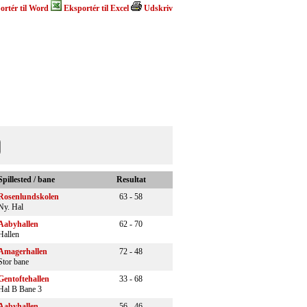
ortér til Word
Eksportér til Excel
Udskriv
Spillested / bane
Resultat
Rosenlundskolen
63 - 58
Ny. Hal
Aabyhallen
62 - 70
Hallen
Amagerhallen
72 - 48
Stor bane
Gentoftehallen
33 - 68
Hal B Bane 3
Aabyhallen
56 - 46