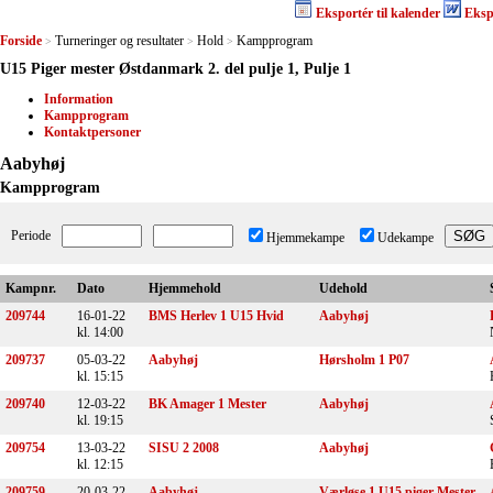
Eksportér til kalender
Eksp
Forside
Turneringer og resultater
Hold
Kampprogram
>
>
>
U15 Piger mester Østdanmark 2. del pulje 1, Pulje 1
Information
Kampprogram
Kontaktpersoner
Aabyhøj
Kampprogram
Periode
Hjemmekampe
Udekampe
Kampnr.
Dato
Hjemmehold
Udehold
209744
16-01-22
BMS Herlev 1 U15 Hvid
Aabyhøj
kl. 14:00
209737
05-03-22
Aabyhøj
Hørsholm 1 P07
kl. 15:15
209740
12-03-22
BK Amager 1 Mester
Aabyhøj
kl. 19:15
209754
13-03-22
SISU 2 2008
Aabyhøj
kl. 12:15
209759
20-03-22
Aabyhøj
Værløse 1 U15 piger Mester