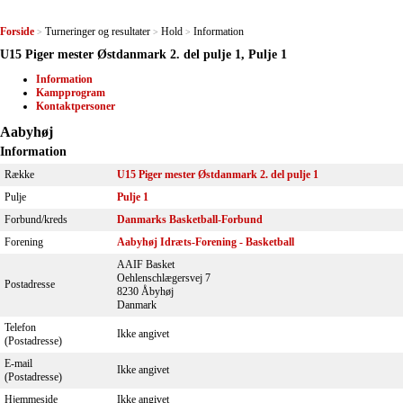
Forside
Turneringer og resultater
Hold
Information
>
>
>
U15 Piger mester Østdanmark 2. del pulje 1, Pulje 1
Information
Kampprogram
Kontaktpersoner
Aabyhøj
Information
Række
U15 Piger mester Østdanmark 2. del pulje 1
Pulje
Pulje 1
Forbund/kreds
Danmarks Basketball-Forbund
Forening
Aabyhøj Idræts-Forening - Basketball
AAIF Basket
Oehlenschlægersvej 7
Postadresse
8230 Åbyhøj
Danmark
Telefon
Ikke angivet
(Postadresse)
E-mail
Ikke angivet
(Postadresse)
Hjemmeside
Ikke angivet