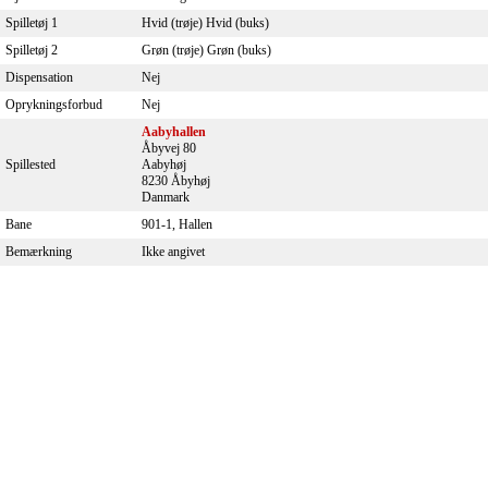
Spilletøj 1
Hvid (trøje) Hvid (buks)
Spilletøj 2
Grøn (trøje) Grøn (buks)
Dispensation
Nej
Oprykningsforbud
Nej
Aabyhallen
Åbyvej 80
Spillested
Aabyhøj
8230 Åbyhøj
Danmark
Bane
901-1, Hallen
Bemærkning
Ikke angivet