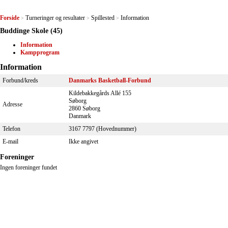
Forside
Turneringer og resultater
Spillested
Information
>
>
>
Buddinge Skole (45)
Information
Kampprogram
Information
Forbund/kreds
Danmarks Basketball-Forbund
Kildebakkegårds Allé 155
Søborg
Adresse
2860 Søborg
Danmark
Telefon
3167 7797 (Hovednummer)
E-mail
Ikke angivet
Foreninger
Ingen foreninger fundet