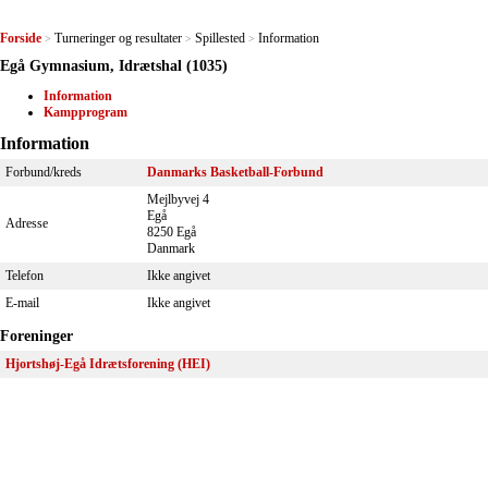
Forside
Turneringer og resultater
Spillested
Information
>
>
>
Egå Gymnasium, Idrætshal (1035)
Information
Kampprogram
Information
Forbund/kreds
Danmarks Basketball-Forbund
Mejlbyvej 4
Egå
Adresse
8250 Egå
Danmark
Telefon
Ikke angivet
E-mail
Ikke angivet
Foreninger
Hjortshøj-Egå Idrætsforening (HEI)