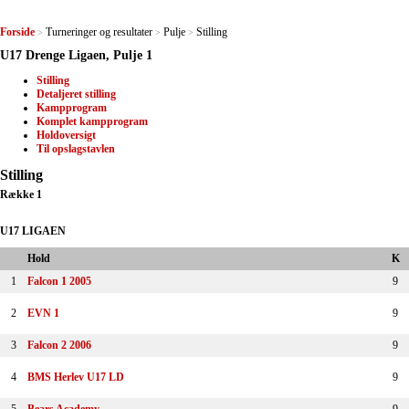
Forside
Turneringer og resultater
Pulje
Stilling
>
>
>
U17 Drenge Ligaen, Pulje 1
Stilling
Detaljeret stilling
Kampprogram
Komplet kampprogram
Holdoversigt
Til opslagstavlen
Stilling
Række 1
U17 LIGAEN
Hold
K
1
Falcon 1 2005
9
2
EVN 1
9
3
Falcon 2 2006
9
4
BMS Herlev U17 LD
9