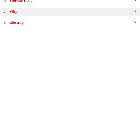
6
Værløse 1 U17
7
7
Viby
7
8
Glostrup
7