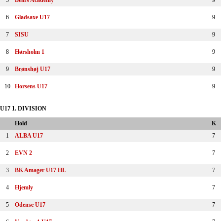
5
Bears Academy
9
6
Gladsaxe U17
9
7
SISU
9
8
Hørsholm 1
9
9
Brønshøj U17
9
10
Horsens U17
9
U17 1. DIVISION
Hold
K
1
ALBA U17
7
2
EVN 2
7
3
BK Amager U17 HL
7
4
Hjemly
7
5
Odense U17
7