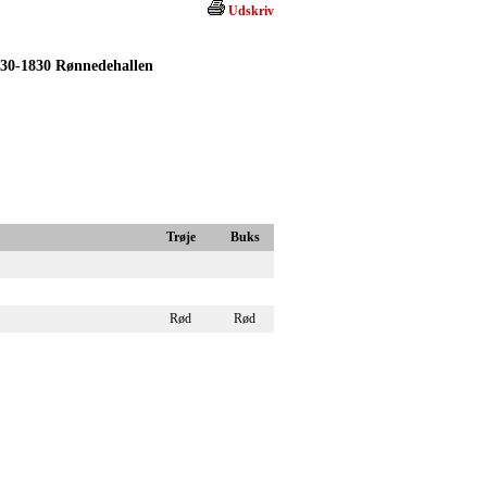
Udskriv
530-1830 Rønnedehallen
Trøje
Buks
Rød
Rød