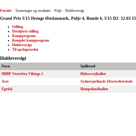
Forside
Turneringer og resultater
Pulje
Holdoversigt
>
>
>
Grand Prix U15 Drenge Østdanmark, Pulje 4, Runde 6, U15 D2: 12.03 1
Stilling
Detaljeret stilling
Kampprogram
Komplet kampprogram
Holdoversigt
Til opslagstavlen
Holdoversigt
Navn
Spillested
HBBF Vesterbro Vikings 2
Bülowsvejhallen
Aces
Sydøstsjællands Idrætsefterskole
Egedal
Hampelandhallen