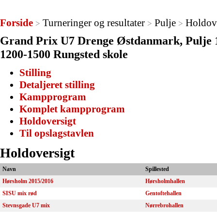
Forside
Turneringer og resultater
Pulje
Holdov
>
>
>
Grand Prix U7 Drenge Østdanmark, Pulje 1
1200-1500 Rungsted skole
Stilling
Detaljeret stilling
Kampprogram
Komplet kampprogram
Holdoversigt
Til opslagstavlen
Holdoversigt
Navn
Spillested
Hørsholm 2015/2016
Hørsholmhallen
SISU mix rød
Gentoftehallen
Stevnsgade U7 mix
Nørrebrohallen