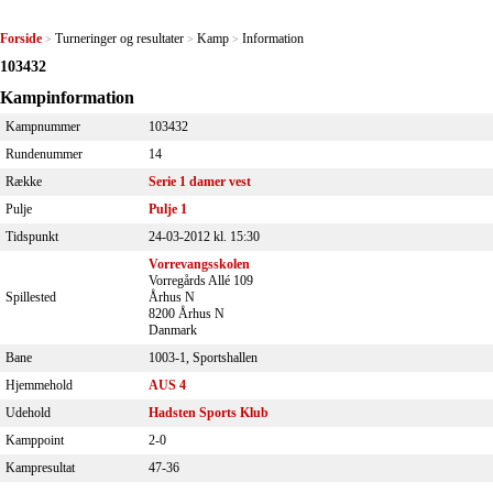
Forside
Turneringer og resultater
Kamp
Information
>
>
>
103432
Kampinformation
Kampnummer
103432
Rundenummer
14
Række
Serie 1 damer vest
Pulje
Pulje 1
Tidspunkt
24-03-2012 kl. 15:30
Vorrevangsskolen
Vorregårds Allé 109
Spillested
Århus N
8200 Århus N
Danmark
Bane
1003-1, Sportshallen
Hjemmehold
AUS 4
Udehold
Hadsten Sports Klub
Kamppoint
2-0
Kampresultat
47-36