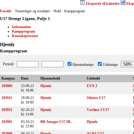
Eksportér til kalender
Eksp
Forside
Turneringer og resultater
Hold
Kampprogram
>
>
>
U17 Drenge Ligaen, Pulje 1
Information
Kampprogram
Kontaktpersoner
Hjemly
Kampprogram
Periode
Hjemmekampe
Udekampe
Kampnr.
Dato
Hjemmehold
Udehold
203869
23-09-21
Hjemly
EVN 2
kl. 18:00
203911
29-09-21
Hjemly
Odense U17
kl. 18:00
203931
02-10-21
Hjemly
Værløse 1 U17
kl. 14:00
203901
03-10-21
BK Amager U17 HL
Hjemly
kl. 13:00
203889
09-10-21
Hjemly
ALBA U17