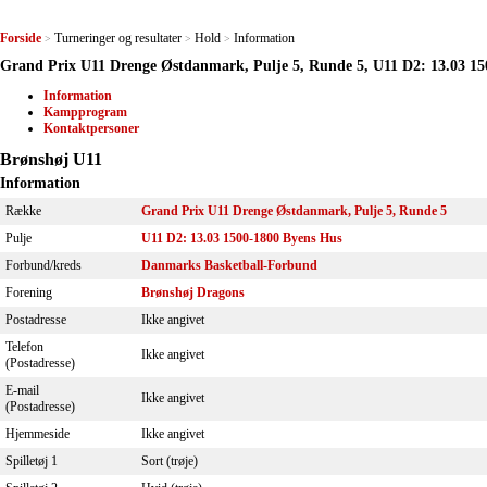
Forside
Turneringer og resultater
Hold
Information
>
>
>
Grand Prix U11 Drenge Østdanmark, Pulje 5, Runde 5, U11 D2: 13.03 15
Information
Kampprogram
Kontaktpersoner
Brønshøj U11
Information
Række
Grand Prix U11 Drenge Østdanmark, Pulje 5, Runde 5
Pulje
U11 D2: 13.03 1500-1800 Byens Hus
Forbund/kreds
Danmarks Basketball-Forbund
Forening
Brønshøj Dragons
Postadresse
Ikke angivet
Telefon
Ikke angivet
(Postadresse)
E-mail
Ikke angivet
(Postadresse)
Hjemmeside
Ikke angivet
Spilletøj 1
Sort (trøje)