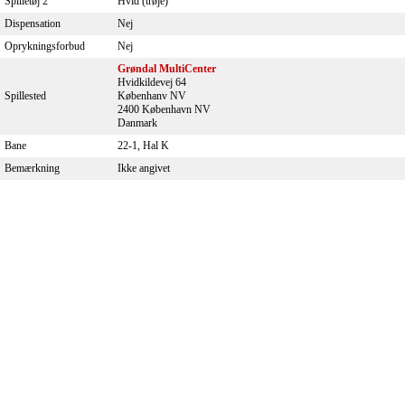
Spilletøj 2
Hvid (trøje)
Dispensation
Nej
Oprykningsforbud
Nej
Grøndal MultiCenter
Hvidkildevej 64
Spillested
Københanv NV
2400 København NV
Danmark
Bane
22-1, Hal K
Bemærkning
Ikke angivet