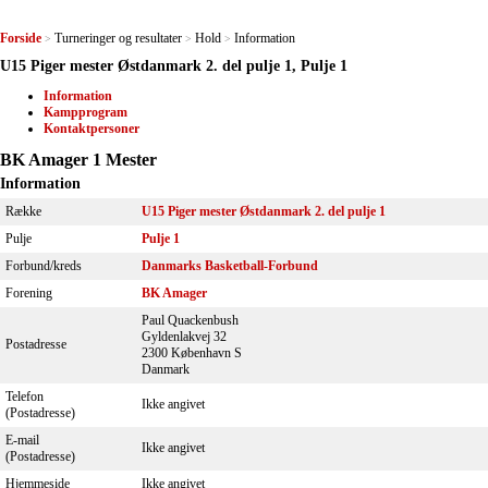
Forside
Turneringer og resultater
Hold
Information
>
>
>
U15 Piger mester Østdanmark 2. del pulje 1, Pulje 1
Information
Kampprogram
Kontaktpersoner
BK Amager 1 Mester
Information
Række
U15 Piger mester Østdanmark 2. del pulje 1
Pulje
Pulje 1
Forbund/kreds
Danmarks Basketball-Forbund
Forening
BK Amager
Paul Quackenbush
Gyldenlakvej 32
Postadresse
2300 København S
Danmark
Telefon
Ikke angivet
(Postadresse)
E-mail
Ikke angivet
(Postadresse)
Hjemmeside
Ikke angivet