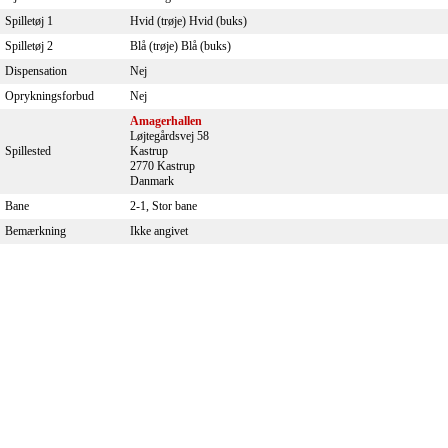
Spilletøj 1
Hvid (trøje) Hvid (buks)
Spilletøj 2
Blå (trøje) Blå (buks)
Dispensation
Nej
Oprykningsforbud
Nej
Amagerhallen
Løjtegårdsvej 58
Spillested
Kastrup
2770 Kastrup
Danmark
Bane
2-1, Stor bane
Bemærkning
Ikke angivet