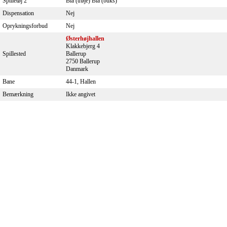
Spilletøj 2
Blå (trøje) Blå (buks)
Dispensation
Nej
Oprykningsforbud
Nej
Østerhøjhallen
Klakkebjerg 4
Spillested
Ballerup
2750 Ballerup
Danmark
Bane
44-1, Hallen
Bemærkning
Ikke angivet