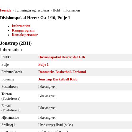
Forside
Turneringer og resultater
Hold
Information
>
>
>
Divisionspokal Herrer Øst 1/16, Pulje 1
Information
Kampprogram
Kontaktpersoner
Jonstrup (2DH)
Information
Række
Divisionspokal Herrer Øst 1/16
Pulje
Pulje 1
Forbund/kreds
Danmarks Basketball-Forbund
Forening
Jonstrup Basketball Klub
Postadresse
Ikke angivet
Telefon
Ikke angivet
(Postadresse)
E-mail
Ikke angivet
(Postadresse)
Hjemmeside
Ikke angivet
Spilletøj 1
Hvid (trøje) Hvid (buks)