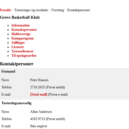
Forside
Turneringer og resultater
Forening
Kontaktpersoner
>
>
>
Greve Basketball Klub
Information
Kontaktpersoner
Holdoversigt
Kampprogram
Stillinger
Licenser
Trænerlicenser
Til opslagstavlen
Kontaktpersoner
Formand
Navn
Peter Hansen
Telefon
2710 2655 (Privat mobil)
E-mail
[Send mail]
(Privat e-mail)
Turneringsansvarlig
Navn
Allan Andersen
Telefon
4193 9733 (Privat mobil)
E-mail
Ikke angivet