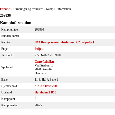
Forside
Turneringer og resultater
Kamp
Information
>
>
>
209836
Kampinformation
Kampnummer
209836
Rundenummer
8
Række
U13 Drenge mester Østdanmark 2 del pulje 1
Pulje
Pulje 1
Tidspunkt
27-03-2022 kl. 09:00
Gentoftehallen
Ved Stadion 10
Spillested
2820 Gentofte
Danmark
Bane
11-3, Hal A Bane 1
Hjemmehold
SISU 2 Hvid 2009
Udehold
Hørsholm 2 D10
Kamppoint
2-1
Kampresultat
70-25