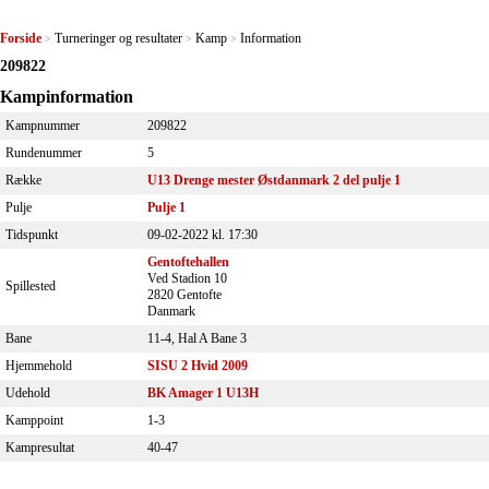
Forside
Turneringer og resultater
Kamp
Information
>
>
>
209822
Kampinformation
Kampnummer
209822
Rundenummer
5
Række
U13 Drenge mester Østdanmark 2 del pulje 1
Pulje
Pulje 1
Tidspunkt
09-02-2022 kl. 17:30
Gentoftehallen
Ved Stadion 10
Spillested
2820 Gentofte
Danmark
Bane
11-4, Hal A Bane 3
Hjemmehold
SISU 2 Hvid 2009
Udehold
BK Amager 1 U13H
Kamppoint
1-3
Kampresultat
40-47