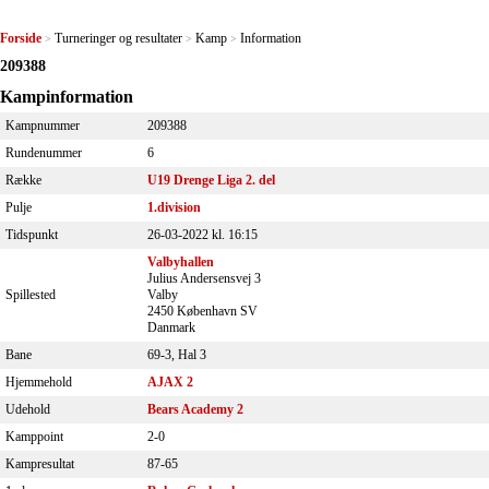
Forside
Turneringer og resultater
Kamp
Information
>
>
>
209388
Kampinformation
Kampnummer
209388
Rundenummer
6
Række
U19 Drenge Liga 2. del
Pulje
1.division
Tidspunkt
26-03-2022 kl. 16:15
Valbyhallen
Julius Andersensvej 3
Spillested
Valby
2450 København SV
Danmark
Bane
69-3, Hal 3
Hjemmehold
AJAX 2
Udehold
Bears Academy 2
Kamppoint
2-0
Kampresultat
87-65