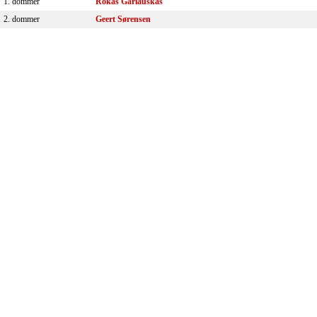
1. dommer
Rokas Garlauskas
2. dommer
Geert Sørensen