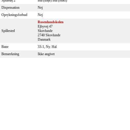
Spilletøj 2
Blå (trøje) Blå (buks)
Dispensation
Nej
Oprykningsforbud
Nej
Rosenlundskolen
Ejbyvej 47
Spillested
Skovlunde
2740 Skovlunde
Danmark
Bane
33-1, Ny. Hal
Bemærkning
Ikke angivet