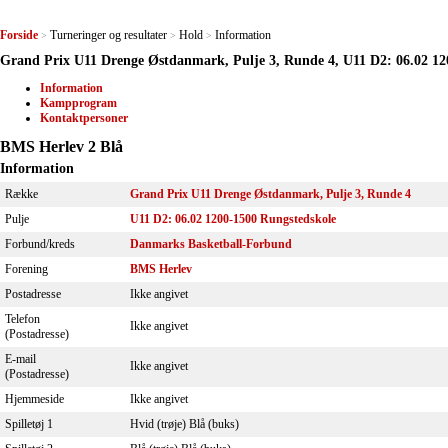
Forside
Turneringer og resultater
Hold
Information
>
>
>
Grand Prix U11 Drenge Østdanmark, Pulje 3, Runde 4, U11 D2: 06.02 12
Information
Kampprogram
Kontaktpersoner
BMS Herlev 2 Blå
Information
Række
Grand Prix U11 Drenge Østdanmark, Pulje 3, Runde 4
Pulje
U11 D2: 06.02 1200-1500 Rungstedskole
Forbund/kreds
Danmarks Basketball-Forbund
Forening
BMS Herlev
Postadresse
Ikke angivet
Telefon
Ikke angivet
(Postadresse)
E-mail
Ikke angivet
(Postadresse)
Hjemmeside
Ikke angivet
Spilletøj 1
Hvid (trøje) Blå (buks)