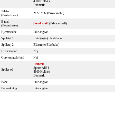
4300 Holbæk
Danmark
Telefon
2122 7532 (Privat mobil)
(Postadresse)
E-mail
[Send mail]
(Privat e-mail)
(Postadresse)
Hjemmeside
Ikke angivet
Spilletøj 1
Hvid (trøje) Hvid (buks)
Spilletøj 2
Blå (trøje) Blå (buks)
Dispensation
Nej
Oprykningsforbud
Nej
Holbæk
Sports Allé 1
Spillested
4300 Holbæk
Danmark
Bane
Ikke angivet
Bemærkning
Ikke angivet